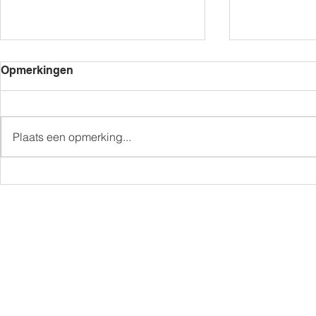
Opmerkingen
Plaats een opmerking...
Amper één op vier mensen
“One size fi
met een handicap heeft
enkel voor 
werk!
LINKS
powered by
THEMA'S
KENNIS
TOOLS
BLOG